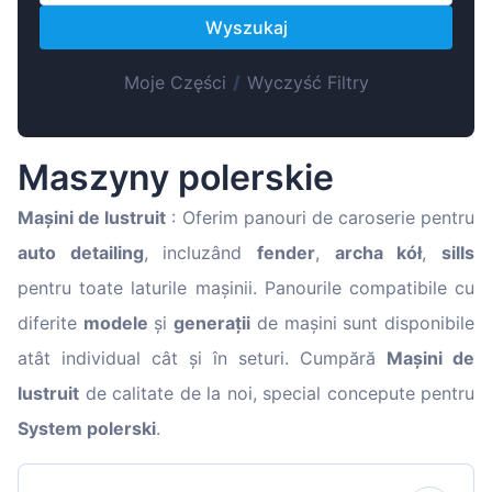
Magyar
Wyszukaj
Lietuvių
Hrvatski
Moje Części
/
Wyczyść Filtry
Português
Slovenian
Maszyny polerskie
Latvian
Mașini de lustruit
: Oferim panouri de caroserie pentru
Slovenčina
auto detailing
, incluzând
fender
,
archa kół
,
sills
pentru toate laturile mașinii. Panourile compatibile cu
diferite
modele
și
generații
de mașini sunt disponibile
atât individual cât și în seturi. Cumpără
Mașini de
lustruit
de calitate de la noi, special concepute pentru
System polerski
.