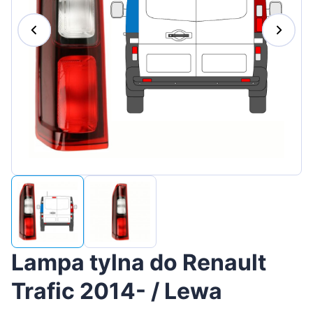
Magyar
Lietuvių
Hrvatski
Português
Slovenian
Latvian
Slovenčina
Lampa tylna do Renault
Trafic 2014- / Lewa