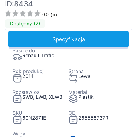
ID:8434
0.0
(
0
)
Dostępny (2)
Specyfikacja
Pasuje do
Renault Trafic
Rok produkcji
Strona
2014+
Lewa
Rozstaw osi
Materiał
SWB, LWB, XLWB
Plastik
SKU
OE
60N2871E
265556737R
Waga: