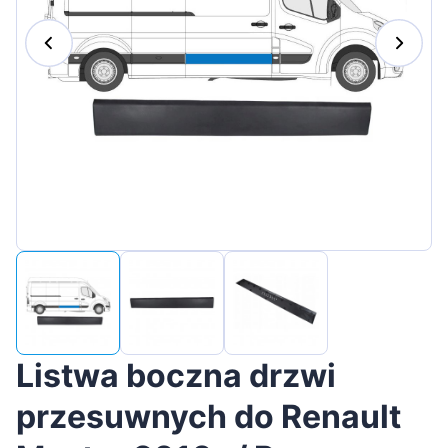
Magyar
Lietuvių
Hrvatski
Português
Slovenian
Latvian
Slovenčina
Listwa boczna drzwi
przesuwnych do Renault