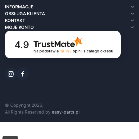
INFORMACJE
O nas
OBSŁUGA KLIENTA
Dostawa
Kontakt
KONTAKT
Polityka prywatności
Zwroty
MOJE KONTO
Regulamin
Mapa sklepu
Moje konto
FAQ
Historia zamówień
4.9
Lista życzeń
Na podstawie
19 163
opinii
z całego okresu
Newsletter
© Copyright 2026,
All Rights Reserved by
easy-parts.pl