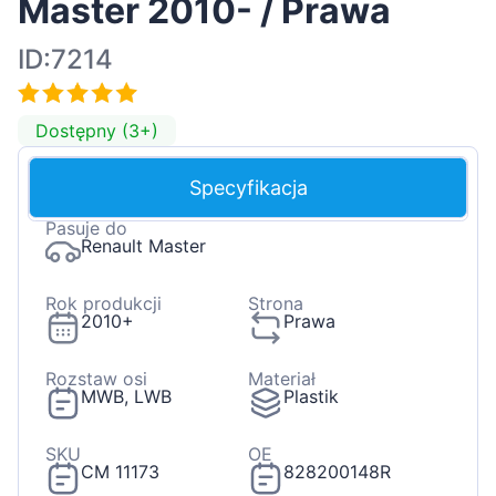
Master 2010- / Prawa
ID:7214
Dostępny (3+)
Specyfikacja
Pasuje do
Renault Master
Rok produkcji
Strona
2010+
Prawa
Rozstaw osi
Materiał
MWB, LWB
Plastik
SKU
OE
CM 11173
828200148R