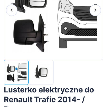
Magyar
Lietuvių
Hrvatski
Português
Slovenian
Latvian
Slovenčina
Lusterko elektryczne do
Renault Trafic 2014- /