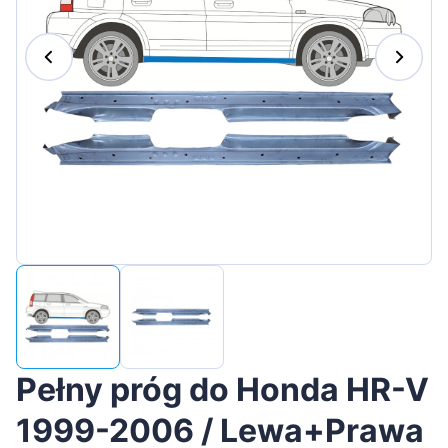
Magyar
Lietuvių
Hrvatski
Português
Slovenian
Latvian
Slovenčina
Pełny próg do Honda HR-V
1999-2006 / Lewa+Prawa