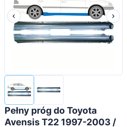
Magyar
Lietuvių
Hrvatski
Português
Slovenian
Latvian
Slovenčina
Pełny próg do Toyota
Avensis T22 1997-2003 /