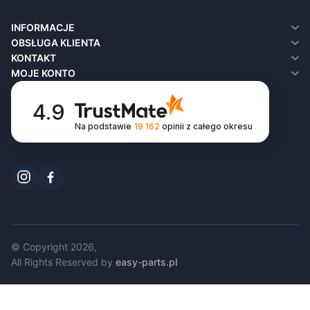
INFORMACJE
O nas
OBSŁUGA KLIENTA
Dostawa
Kontakt
KONTAKT
Polityka prywatności
Zwroty
MOJE KONTO
Regulamin
Mapa sklepu
Moje konto
FAQ
Historia zamówień
4.9
Lista życzeń
Na podstawie
19 162
opinii
z całego okresu
Newsletter
© Copyright 2026,
All Rights Reserved by
easy-parts.pl