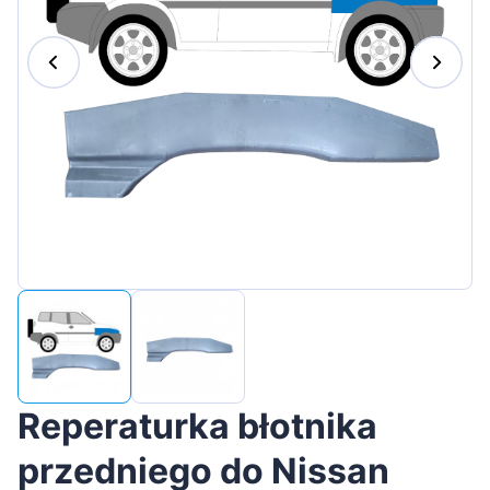
Magyar
Lietuvių
Hrvatski
Português
Slovenian
Latvian
Slovenčina
Reperaturka błotnika
przedniego do Nissan