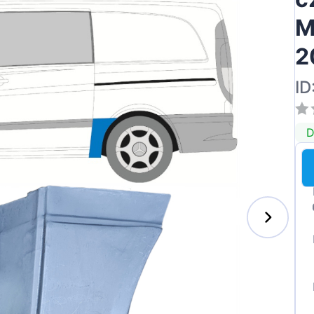
M
2
ID
D