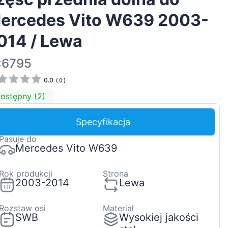
Magyar
ercedes Vito W639 2003-
Lietuvių
014 / Lewa
Hrvatski
Português
:6795
Slovenian
0.0
(
0
)
Latvian
ostępny (2)
Slovenčina
Specyfikacja
Pasuje do
Mercedes Vito W639
Rok produkcji
Strona
2003-2014
Lewa
Rozstaw osi
Materiał
SWB
Wysokiej jakości