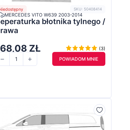
Niedostępny
SKU: 50408414
MERCEDES VITO W639 2003-2014
eperaturka błotnika tylnego /
rawa
168,08 ZŁ
(3)
POWIADOM MNIE