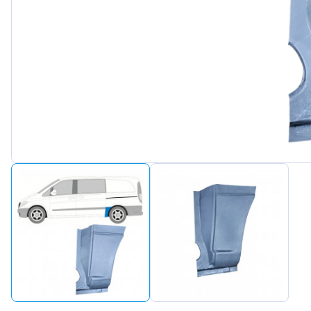
Peugeot
Renault
Seat
Skoda
Suzuki
Tesla
Toyota
Volkswagen