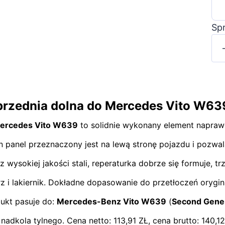
Sp
ć przednia dolna do Mercedes Vito W6
ercedes Vito W639
to solidnie wykonany element naprawcz
en panel przeznaczony jest na lewą stronę pojazdu i pozw
wysokiej jakości stali, reperaturka dobrze się formuje, 
 i lakiernik. Dokładne dopasowanie do przetłoczeń orygina
dukt pasuje do:
Mercedes-Benz Vito W639
(
Second Gene
nadkola tylnego. Cena netto: 113,91 ZŁ, cena brutto: 140,12