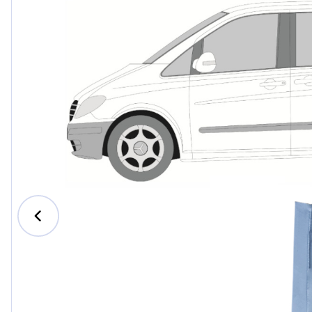
Ford
Honda
Hyundai
Iveco
Jeep
Kia
MAN
Mazda
Mercedes-Benz
Nissan
Opel Vauxhall