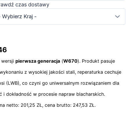
rawdź czas dostawy
- Wybierz Kraj -
46
wersji
pierwsza generacja
(
W670
). Produkt pasuje
ykonaniu z wysokiej jakości stali, reperaturka cechuje
osi (LWB), co czyni go uniwersalnym rozwiązaniem dla
ść i dokładność w procesie napraw blacharskich.
a netto: 201,25 ZŁ, cena brutto: 247,53 ZŁ.