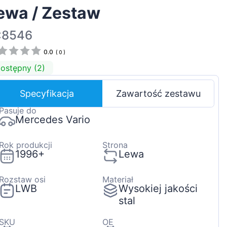
ewa / Zestaw
Magyar
Lietuvių
:8546
Hrvatski
0.0
(
0
)
Português
ostępny (2)
Slovenian
Specyfikacja
Zawartość zestawu
Latvian
Pasuje do
Slovenčina
Mercedes Vario
Rok produkcji
Strona
1996+
Lewa
Rozstaw osi
Materiał
LWB
Wysokiej jakości
stal
SKU
OE