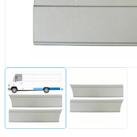
Peugeot
Renault
Seat
Skoda
Suzuki
Tesla
Toyota
Volkswagen