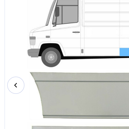
Ford
Honda
Hyundai
Iveco
Jeep
Kia
MAN
Mazda
Mercedes-Benz
Nissan
Opel Vauxhall