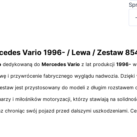
Sp
rcedes Vario 1996- / Lewa / Zestaw 85
o
dedykowaną do
Mercedes Vario
z lat produkcji
1996-
w 
awę i przywrócenie fabrycznego wyglądu nadwozia. Dzięki w
 zestaw jest przystosowany do modeli z długim rozstawem 
harzy i miłośników motoryzacji, którzy stawiają na solidno
az chroniąc swój pojazd przed dalszymi uszkodzeniami. Cen