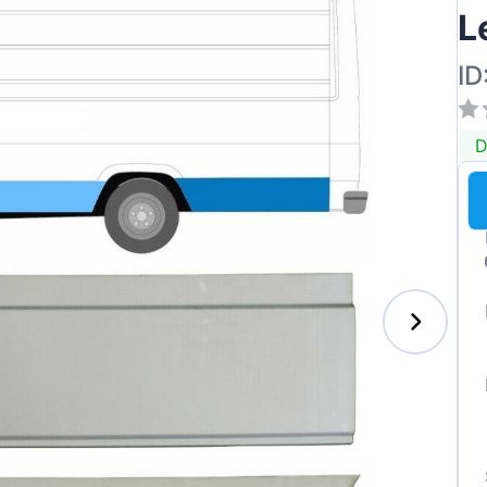
L
ID
D