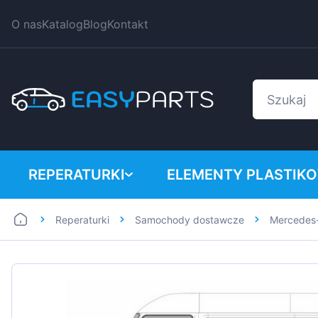
O nas
Katalog
Blog
Kontakt
REPERATURKI
ELEMENTY PLASTIK
Reperaturki
Samochody dostawcze
Mercedes
Samochody dostawcze
BMW
Samochody osobowe
Citroen
Dacia
Fiat