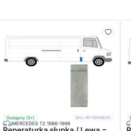
Dostępny (3+)
SKU: W1-50548315
MERCEDES T2 1986-1996
Reperaturka słupka / Lewa =
R