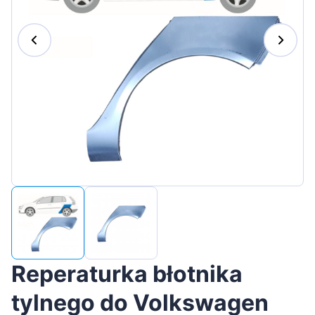
Magyar
Lietuvių
Hrvatski
Português
Slovenian
Latvian
Slovenčina
Reperaturka błotnika
tylnego do Volkswagen