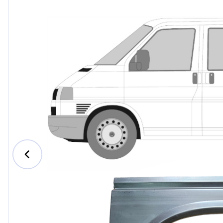
Ford
Honda
Hyundai
Iveco
Jeep
Kia
MAN
Mazda
Mercedes-Benz
Nissan
Opel Vauxhall