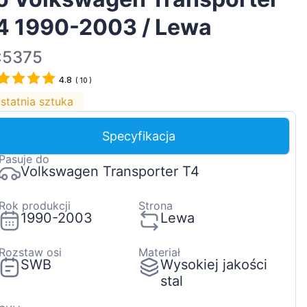
Magyar
4 1990-2003 / Lewa
Lietuvių
:5375
Hrvatski
4.8
Português
(
10
)
statnia sztuka
Slovenian
Latvian
Specyfikacja
Slovenčina
Pasuje do
Volkswagen Transporter T4
Rok produkcji
Strona
1990-2003
Lewa
Rozstaw osi
Materiał
SWB
Wysokiej jakości
stal