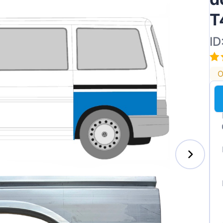
T
ID
O