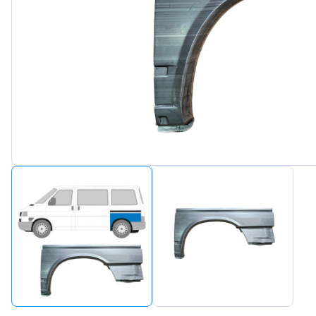
Peugeot
Renault
Seat
Skoda
Suzuki
Tesla
Toyota
Volkswagen