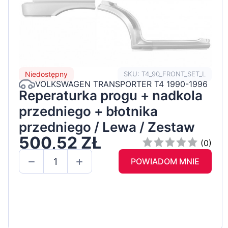
Niedostępny
SKU: T4_90_FRONT_SET_L
VOLKSWAGEN TRANSPORTER T4 1990-1996
Reperaturka progu + nadkola
przedniego + błotnika
przedniego / Lewa / Zestaw
500,52 ZŁ
(0)
POWIADOM MNIE