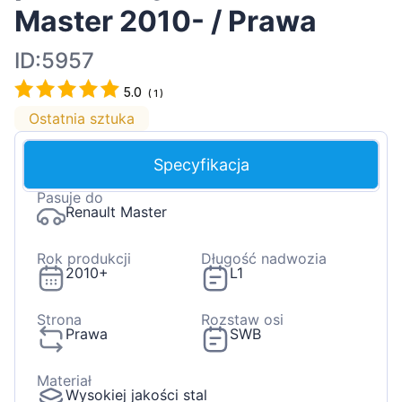
Master 2010- / Prawa
ID:5957
5.0
(
1
)
Ostatnia sztuka
Specyfikacja
Pasuje do
Renault Master
Rok produkcji
Długość nadwozia
2010+
L1
Strona
Rozstaw osi
Prawa
SWB
Materiał
Wysokiej jakości stal