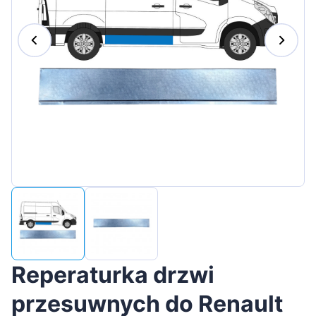
Magyar
Lietuvių
Hrvatski
Português
Slovenian
Latvian
Slovenčina
Reperaturka drzwi
przesuwnych do Renault