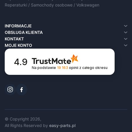
Reperaturki / Samochody osobowe / Volkswagen
INFORMACJE
O nas
OBSŁUGA KLIENTA
Dostawa
Kontakt
KONTAKT
Polityka prywatności
Zwroty
MOJE KONTO
Regulamin
Mapa sklepu
Moje konto
FAQ
Historia zamówień
4.9
Lista życzeń
Na podstawie
19 163
opinii
z całego okresu
Newsletter
© Copyright 2026,
All Rights Reserved by
easy-parts.pl