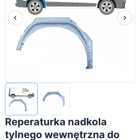
Magyar
Lietuvių
Hrvatski
Português
Slovenian
Latvian
Slovenčina
Reperaturka nadkola
tylnego wewnętrzna do