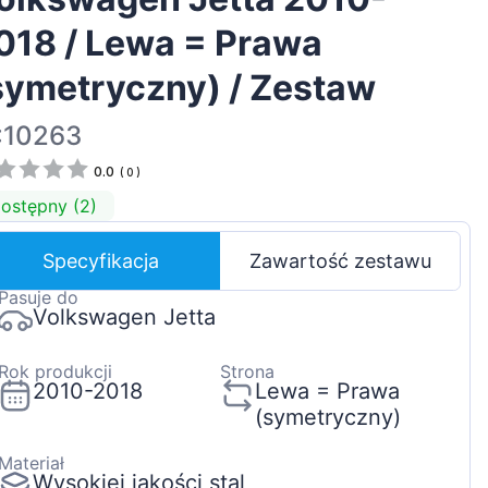
Magyar
018 / Lewa = Prawa
Lietuvių
symetryczny) / Zestaw
Hrvatski
Português
:10263
Slovenian
0.0
(
0
)
Latvian
ostępny (2)
Slovenčina
Specyfikacja
Zawartość zestawu
Pasuje do
Volkswagen Jetta
Rok produkcji
Strona
2010-2018
Lewa = Prawa
(symetryczny)
Materiał
Wysokiej jakości stal