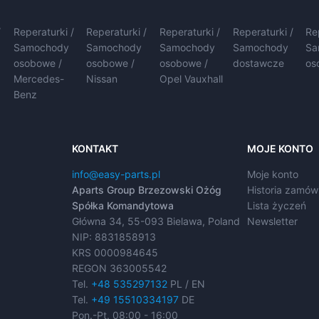
/
Reperaturki /
Reperaturki /
Reperaturki /
Reperaturki /
Re
Samochody
Samochody
Samochody
Samochody
Sa
osobowe /
osobowe /
osobowe /
dostawcze
os
Mercedes-
Nissan
Opel Vauxhall
Benz
KONTAKT
MOJE KONTO
info@easy-parts.pl
Moje konto
Aparts Group Brzezowski Ożóg
Historia zamów
Spółka Komandytowa
Lista życzeń
Główna 34, 55-093 Bielawa, Poland
Newsletter
NIP: 8831858913
KRS 0000984645
REGON 363005542
Tel.
+48 535297132
PL / EN
Tel.
+49 15510334197
DE
Pon.-Pt. 08:00 - 16:00