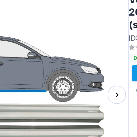
2
(
ID
D