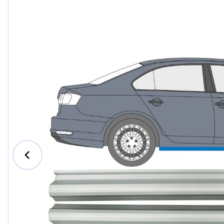
Ford
Honda
Hyundai
Iveco
Jeep
Kia
MAN
Mazda
Mercedes-Benz
Nissan
Opel Vauxhall