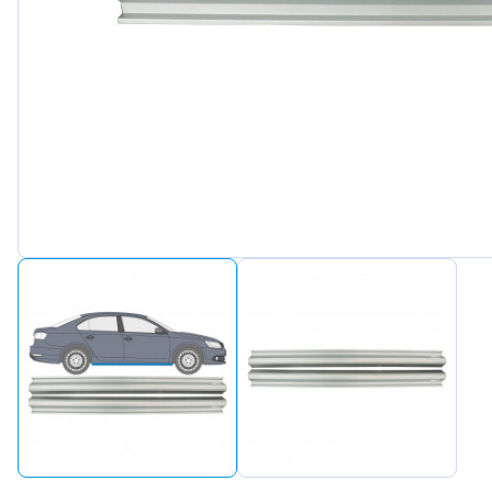
Peugeot
Renault
Seat
Skoda
Suzuki
Tesla
Toyota
Volkswagen