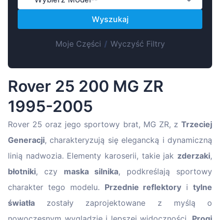
Magyar
Wyszukaj
Lietuvių
Hrvatski
Moje Części
/
Wyczyść Filtry
Português
Slovenian
Rover 25 200 MG ZR
Latvian
1995-2005
Slovenčina
Rover 25 oraz jego sportowy brat, MG ZR, z
Trzeciej
Generacji
, charakteryzują się elegancką i dynamiczną
linią nadwozia. Elementy karoserii, takie jak
zderzaki
,
błotniki
, czy
maska silnika
, podkreślają sportowy
charakter tego modelu.
Przednie reflektory
i
tylne
światła
zostały zaprojektowane z myślą o
nowoczesnym wyglądzie i lepszej widoczności.
Progi