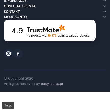
INFORMACJE
O nas
OBSŁUGA KLIENTA
Dostawa
Kontakt
KONTAKT
Polityka prywatności
Zwroty
MOJE KONTO
Regulamin
Mapa sklepu
Moje konto
FAQ
Historia zamówień
4.9
Lista życzeń
Na podstawie
19 173
opinii
z całego okresu
Newsletter
© Copyright 2026,
All Rights Reserved by
easy-parts.pl
Tags: