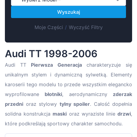
Magyar
Wyszukaj
Lietuvių
Hrvatski
Moje Części
/
Wyczyść Filtry
Português
Slovenian
Audi TT 1998-2006
Latvian
Slovenčina
Audi TT
Pierwsza Generacja
charakteryzuje się
unikalnym stylem i dynamiczną sylwetką. Elementy
karoserii tego modelu to przede wszystkim elegancko
wyprofilowane
błotniki
, aerodynamiczny
zderzak
przedni
oraz stylowy
tylny spoiler
. Całość dopełnia
solidna konstrukcja
maski
oraz wyraziste linie
drzwi
,
które podkreślają sportowy charakter samochodu.