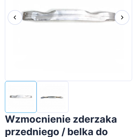
Magyar
Lietuvių
Hrvatski
Português
Slovenian
Latvian
Slovenčina
Wzmocnienie zderzaka
przedniego / belka do