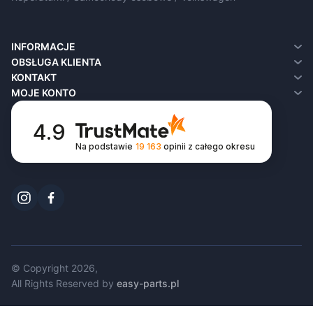
INFORMACJE
O nas
OBSŁUGA KLIENTA
Dostawa
Kontakt
KONTAKT
Polityka prywatności
Zwroty
MOJE KONTO
Regulamin
Mapa sklepu
Moje konto
FAQ
Historia zamówień
4.9
Lista życzeń
Na podstawie
19 163
opinii
z całego okresu
Newsletter
© Copyright 2026,
All Rights Reserved by
easy-parts.pl