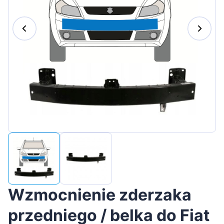
Magyar
Lietuvių
Hrvatski
Português
Slovenian
Latvian
Slovenčina
Wzmocnienie zderzaka
przedniego / belka do Fiat