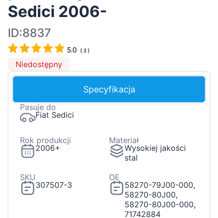
Sedici 2006-
ID:8837
5.0
(
3
)
Niedostępny
Specyfikacja
Pasuje do
Fiat Sedici
Rok produkcji
Materiał
2006+
Wysokiej jakości
stal
SKU
OE
307507-3
58270-79J00-000,
58270-80J00,
58270-80J00-000,
71742884