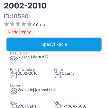
2002-2010
ID:10580
0.0
(
0
)
Niedostępny
Specyfikacja
Pasuje do
Nissan Micra K12
Rok produkcji
Kolor
2002-2010
Czarny
Materiał
Wysokiej jakości stal
SKU
OE
2707OZP1
17406AX600,