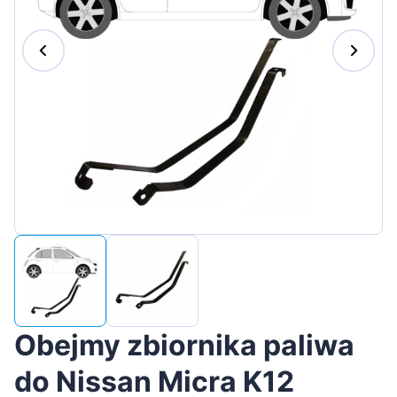
Magyar
Lietuvių
Hrvatski
Português
Slovenian
Latvian
Slovenčina
Obejmy zbiornika paliwa
do Nissan Micra K12