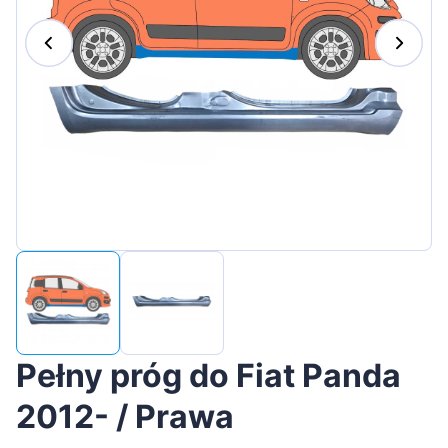
Magyar
Lietuvių
Hrvatski
Português
Slovenian
Latvian
Slovenčina
Pełny próg do Fiat Panda
2012- / Prawa