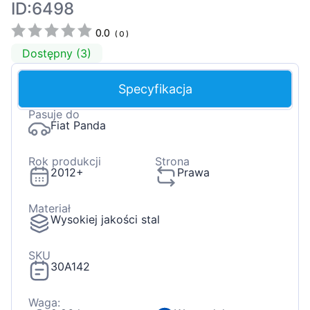
ID:6498
0.0
(
0
)
Dostępny (3)
Specyfikacja
Pasuje do
Fiat Panda
Rok produkcji
Strona
2012+
Prawa
Materiał
Wysokiej jakości stal
SKU
30A142
Waga: