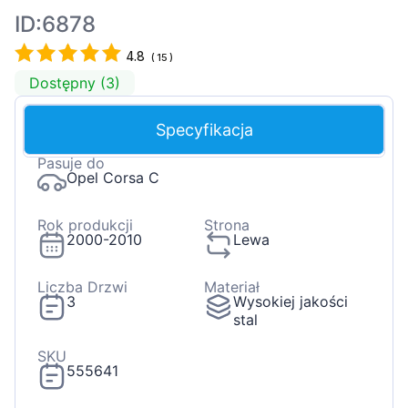
ID:6878
4.8
(
15
)
Dostępny (3)
Specyfikacja
Pasuje do
Opel Corsa C
Rok produkcji
Strona
2000-2010
Lewa
Liczba Drzwi
Materiał
3
Wysokiej jakości
stal
SKU
555641