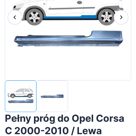
Magyar
Lietuvių
Hrvatski
Português
Slovenian
Latvian
Slovenčina
Pełny próg do Opel Corsa
C 2000-2010 / Lewa