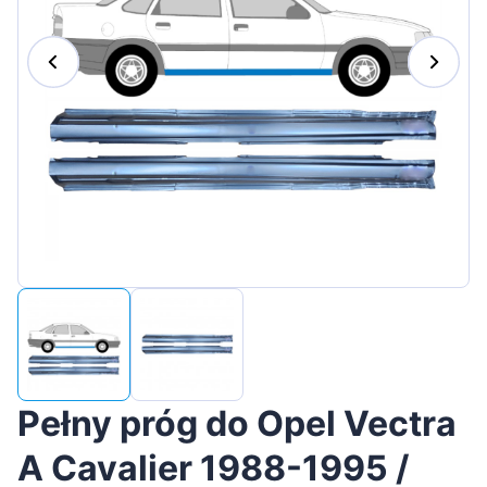
Magyar
Lietuvių
Hrvatski
Português
Slovenian
Latvian
Slovenčina
Pełny próg do Opel Vectra
A Cavalier 1988-1995 /