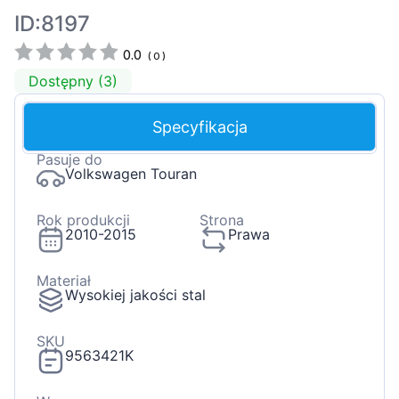
ID:8197
0.0
(
0
)
Dostępny (3)
Specyfikacja
Pasuje do
Volkswagen Touran
Rok produkcji
Strona
2010-2015
Prawa
Materiał
Wysokiej jakości stal
SKU
9563421K