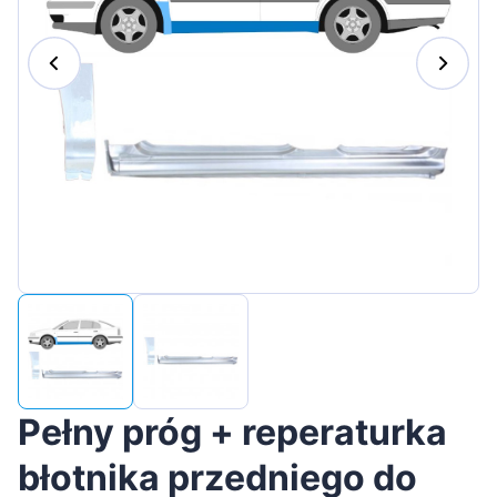
Magyar
Lietuvių
Hrvatski
Português
Slovenian
Latvian
Slovenčina
Pełny próg + reperaturka
błotnika przedniego do