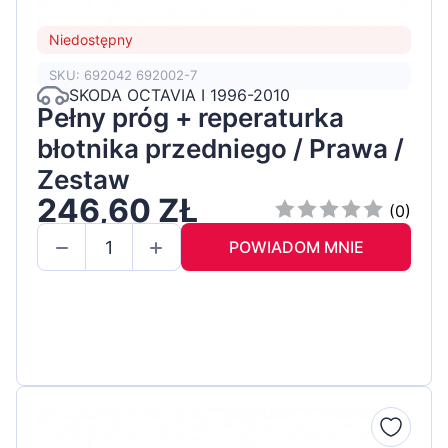
Niedostępny
SKU: 692042 692002-7
SKODA OCTAVIA I 1996-2010
Pełny próg + reperaturka
błotnika przedniego / Prawa /
Zestaw
246,60 ZŁ
(0)
POWIADOM MNIE