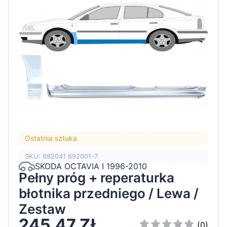
Ostatnia sztuka
SKU: 692041 692001-7
SKODA OCTAVIA I 1996-2010
Pełny próg + reperaturka
błotnika przedniego / Lewa /
Zestaw
245,47 ZŁ
(0)