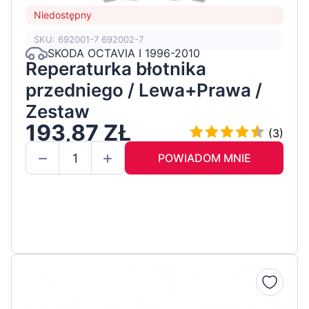
Niedostępny
SKU: 692001-7 692002-7
SKODA OCTAVIA I 1996-2010
Reperaturka błotnika
przedniego / Lewa+Prawa /
Zestaw
193,87 ZŁ
(3)
POWIADOM MNIE