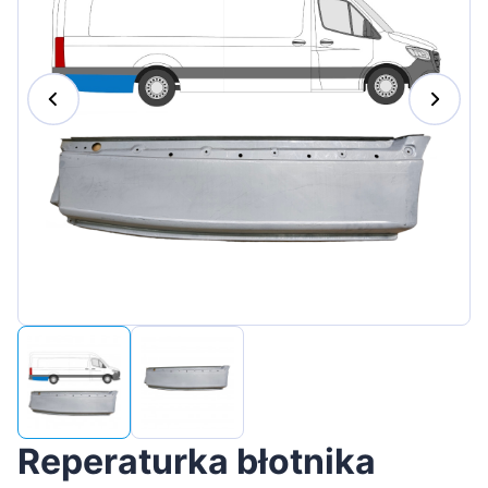
Magyar
Lietuvių
Hrvatski
Português
Slovenian
Latvian
Slovenčina
Reperaturka błotnika