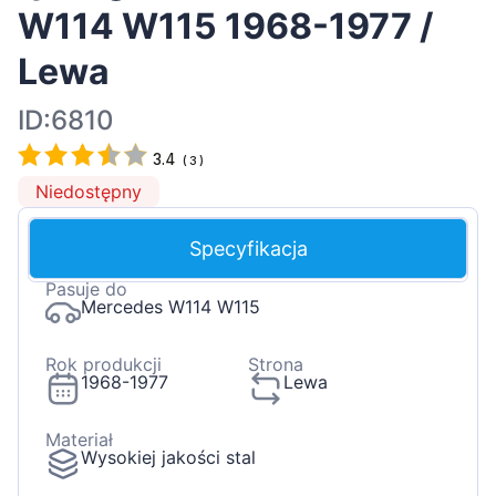
W114 W115 1968-1977 /
Lewa
ID:6810
3.4
(
3
)
Niedostępny
Specyfikacja
Pasuje do
Mercedes W114 W115
Rok produkcji
Strona
1968-1977
Lewa
Materiał
Wysokiej jakości stal