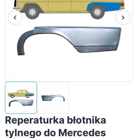
Magyar
Lietuvių
Hrvatski
Português
Slovenian
Latvian
Slovenčina
Reperaturka błotnika
tylnego do Mercedes