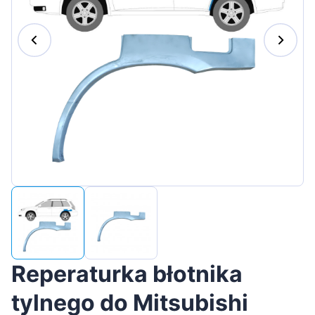
Magyar
Lietuvių
Hrvatski
Português
Slovenian
Latvian
Slovenčina
Reperaturka błotnika
tylnego do Mitsubishi