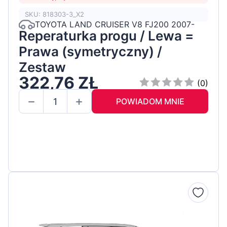
SKU: 818303-3_X2
TOYOTA LAND CRUISER V8 FJ200 2007-
Reperaturka progu / Lewa =
Prawa (symetryczny) /
Zestaw
322,76 ZŁ
(0)
POWIADOM MNIE