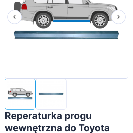
Magyar
Lietuvių
Hrvatski
Português
Slovenian
Latvian
Slovenčina
Reperaturka progu
wewnętrzna do Toyota