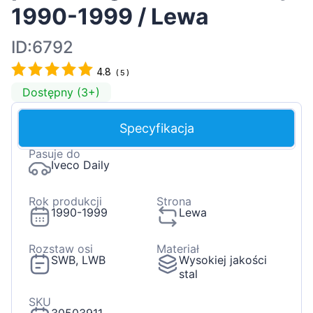
1990-1999 / Lewa
ID:6792
4.8
(
5
)
Dostępny (3+)
Specyfikacja
Pasuje do
Iveco Daily
Rok produkcji
Strona
1990-1999
Lewa
Rozstaw osi
Materiał
SWB, LWB
Wysokiej jakości
stal
SKU