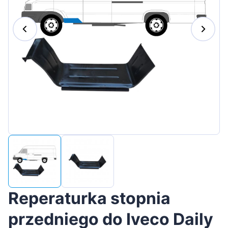
Magyar
Lietuvių
Hrvatski
Português
Slovenian
Latvian
Slovenčina
Reperaturka stopnia
przedniego do Iveco Daily